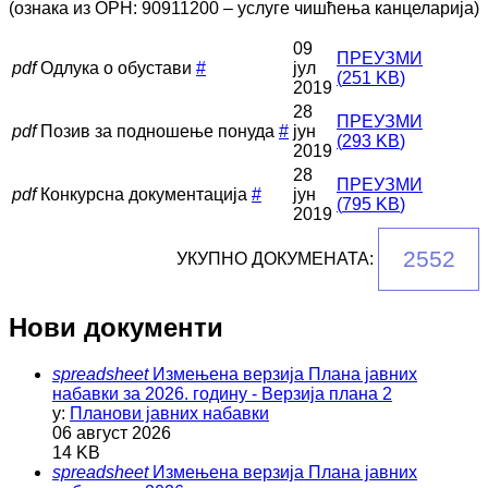
(ознака из ОРН: 90911200 – услуге чишћења канцеларија)
09
ПРЕУЗМИ
pdf
Одлука о обустави
#
јул
(
251 KB
)
2019
28
ПРЕУЗМИ
pdf
Позив за подношење понуда
#
јун
(
293 KB
)
2019
28
ПРЕУЗМИ
pdf
Конкурсна документација
#
јун
(
795 KB
)
2019
2552
УКУПНО ДОКУМЕНАТА:
Нови документи
spreadsheet
Измењена верзија Плана јавних
набавки за 2026. годину - Верзија плана 2
у:
Планови јавних набавки
06 август 2026
14 KB
spreadsheet
Измењена верзија Плана јавних