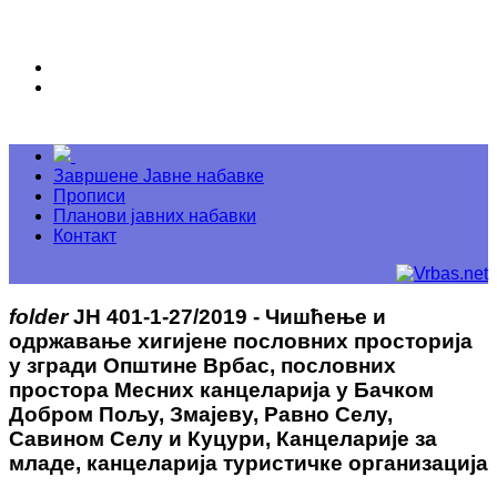
Завршене Јавне набавке
Прописи
Планови јавних набавки
Контакт
folder
ЈН 401-1-27/2019 - Чишћење и
одржавање хигијене пословних просторија
у згради Општине Врбас, пословних
простора Месних канцеларија у Бачком
Добром Пољу, Змајеву, Равно Селу,
Савином Селу и Куцури, Канцеларије за
младе, канцеларија туристичке организација