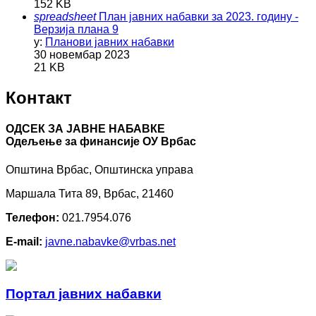
152 KB
spreadsheet
План јавних набавки за 2023. годину -
Верзија плана 9
у:
Планови јавних набавки
30 новембар 2023
21 KB
Контакт
ОДСЕК ЗА ЈАВНЕ НАБАВКЕ
Oдељење за финансије ОУ Врбас
Општина Врбас, Општинска управа
Маршала Тита 89, Врбас, 21460
Телефон:
021.7954.076
E-mail:
javne.nabavke@vrbas.net
Портал јавних набавки