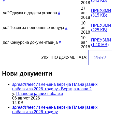
#
(
543 KB
)
2018
27
ПРЕУЗМИ
pdf
Одлука о додели уговора
#
авг
(
315 KB
)
2018
10
ПРЕУЗМИ
pdf
Позив за подношење понуда
#
авг
(
225 KB
)
2018
10
ПРЕУЗМИ
pdf
Конкурсна документација
#
авг
(
1.10 MB
)
2018
2552
УКУПНО ДОКУМЕНАТА:
Нови документи
spreadsheet
Измењена верзија Плана јавних
набавки за 2026. годину - Верзија плана 2
у:
Планови јавних набавки
06 август 2026
14 KB
spreadsheet
Измењена верзија Плана јавних
набавки за 2026. годину