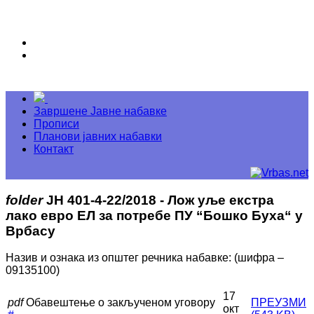
Завршене Јавне набавке
Прописи
Планови јавних набавки
Контакт
folder
ЈН 401-4-22/2018 - Лож уље екстра
лако евро ЕЛ за потребе ПУ “Бошко Буха“ у
Врбасу
Назив и ознака из општег речника набавке: (шифра –
09135100)
17
pdf
Обавештење о закљученом уговору
ПРЕУЗМИ
окт