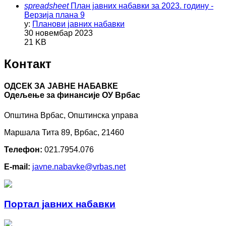
spreadsheet
План јавних набавки за 2023. годину -
Верзија плана 9
у:
Планови јавних набавки
30 новембар 2023
21 KB
Контакт
ОДСЕК ЗА ЈАВНЕ НАБАВКЕ
Oдељење за финансије ОУ Врбас
Општина Врбас, Општинска управа
Маршала Тита 89, Врбас, 21460
Телефон:
021.7954.076
E-mail:
javne.nabavke@vrbas.net
Портал јавних набавки