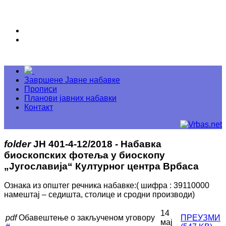
Завршене Јавне набавке
Прописи
Планови јавних набавки
Контакт
folder
ЈН 401-4-12/2018 - Набавка
биоскопских фотеља у биоскопу
„Југославија“ Културног центра Врбаса
Ознака из општег речника набавке:( шифра : 39110000
намештај – седишта, столице и сродни производи)
14
pdf
Обавештење о закљученом уговору
ПРЕУЗМИ
мај