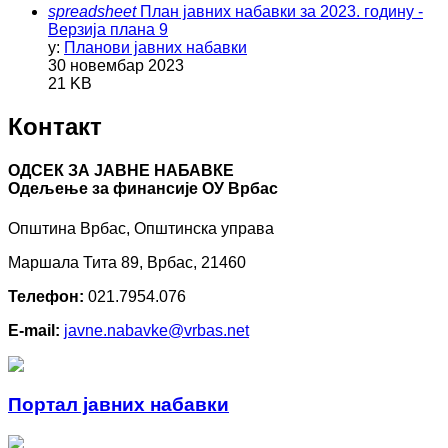
spreadsheet
План јавних набавки за 2023. годину -
Верзија плана 9
у:
Планови јавних набавки
30 новембар 2023
21 KB
Контакт
ОДСЕК ЗА ЈАВНЕ НАБАВКЕ
Oдељење за финансије ОУ Врбас
Општина Врбас, Општинска управа
Маршала Тита 89, Врбас, 21460
Телефон:
021.7954.076
E-mail:
javne.nabavke@vrbas.net
Портал јавних набавки