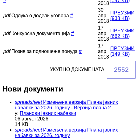
#
(
547 KB
)
2018
30
ПРЕУЗМИ
pdf
Одлука о додели уговора
#
апр
(
938 KB
)
2018
17
ПРЕУЗМИ
pdf
Конкурсна документација
#
апр
(
662 KB
)
2018
17
ПРЕУЗМИ
pdf
Позив за подношење понуда
#
апр
(
149 KB
)
2018
2552
УКУПНО ДОКУМЕНАТА:
Нови документи
spreadsheet
Измењена верзија Плана јавних
набавки за 2026. годину - Верзија плана 2
у:
Планови јавних набавки
06 август 2026
14 KB
spreadsheet
Измењена верзија Плана јавних
набавки за 2026. годину