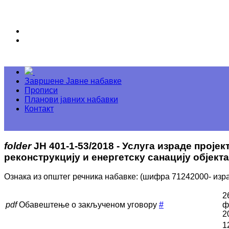
Завршене Јавне набавке
Прописи
Планови јавних набавки
Контакт
folder
ЈН 401-1-53/2018 - Услуга израде проје
реконструкцију и енергетску санацију објек
Ознака из општег речника набавке: (шифра 71242000- изра
2
pdf
Обавештење о закљученом уговору
#
ф
2
1