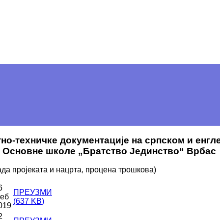
ктно-техничке документације на српском и енгле
та Основне школе „Братство Јединство“ Врбас
да пројеката и нацрта, процена трошкова)
6
ПРЕУЗМИ
еб
(
637 KB
)
019
2