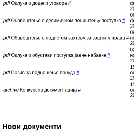
pdf
Одлука о додели уговора
#
ф
2
0
pdf
Обавештење о делимичном поништењу поступка
#
ф
2
0
pdf
Обавештење о поднетом захтеву за заштиту права
#
н
2
0
pdf
Одлука о обустави поступка јавне набавке
#
н
2
1
pdf
Позив за подношење понуда
#
о
2
1
archive
Конкурсна документација
#
о
2
Нови документи