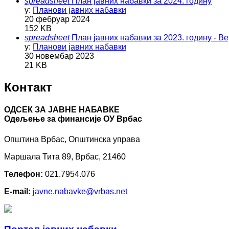
spreadsheet
План јавних набавки за 2024. годину
у:
Планови јавних набавки
20 фебруар 2024
152 KB
spreadsheet
План јавних набавки за 2023. годину - Ве
у:
Планови јавних набавки
30 новембар 2023
21 KB
Контакт
ОДСЕК ЗА ЈАВНЕ НАБАВКЕ
Oдељење за финансије ОУ Врбас
Општина Врбас, Општинска управа
Маршала Тита 89, Врбас, 21460
Телефон:
021.7954.076
E-mail:
javne.nabavke@vrbas.net