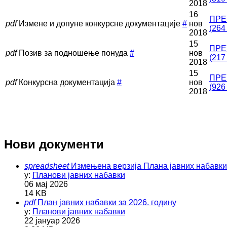
2018
16
ПРЕ
pdf
Измене и допуне конкурсне документације
#
нов
(
264
2018
15
ПРЕ
pdf
Позив за подношење понуда
#
нов
(
217
2018
15
ПРЕ
pdf
Конкурсна документација
#
нов
(
926
2018
Нови документи
spreadsheet
Измењена верзија Плана јавних набавки 
у:
Планови јавних набавки
06 мај 2026
14 KB
pdf
План јавних набавки за 2026. годину
у:
Планови јавних набавки
22 јануар 2026