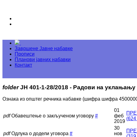
Завршене Јавне набавке
Прописи
Планови јавних набавки
Контакт
folder
ЈН 401-1-28/2018 - Радови на уклањањ
Ознака из општег речника набавке (шифра шифра 4500000
01
ПРЕ
pdf
Обавештење о закљученом уговору
#
феб
(
624
2019
30
ПРЕ
pdf
Одлука о додели уговора
#
нов
(
319