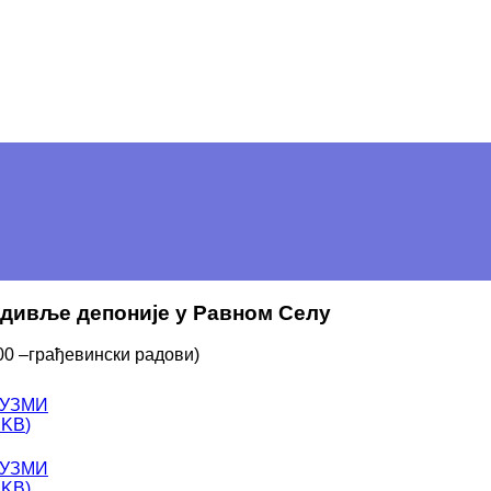
у дивље депоније у Равном Селу
0 –грађевински радови)
УЗМИ
 KB
)
УЗМИ
 KB
)