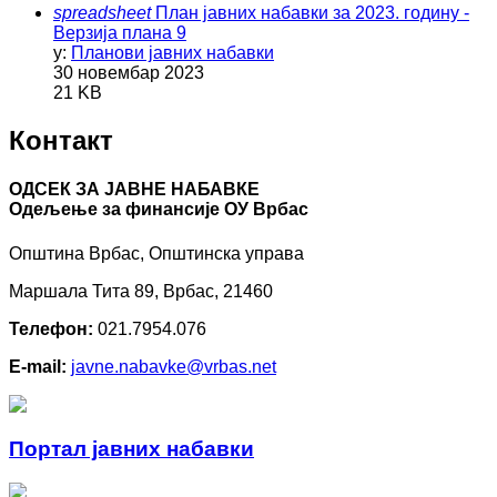
spreadsheet
План јавних набавки за 2023. годину -
Верзија плана 9
у:
Планови јавних набавки
30 новембар 2023
21 KB
Контакт
ОДСЕК ЗА ЈАВНЕ НАБАВКЕ
Oдељење за финансије ОУ Врбас
Општина Врбас, Општинска управа
Маршала Тита 89, Врбас, 21460
Телефон:
021.7954.076
E-mail:
javne.nabavke@vrbas.net
Портал јавних набавки