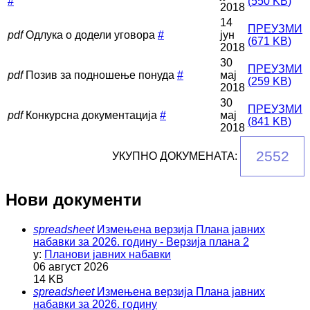
#
(
550 KB
)
2018
14
ПРЕУЗМИ
pdf
Одлука о додели уговора
#
јун
(
671 KB
)
2018
30
ПРЕУЗМИ
pdf
Позив за подношење понуда
#
мај
(
259 KB
)
2018
30
ПРЕУЗМИ
pdf
Конкурсна документација
#
мај
(
841 KB
)
2018
2552
УКУПНО ДОКУМЕНАТА:
Нови документи
spreadsheet
Измењена верзија Плана јавних
набавки за 2026. годину - Верзија плана 2
у:
Планови јавних набавки
06 август 2026
14 KB
spreadsheet
Измењена верзија Плана јавних
набавки за 2026. годину