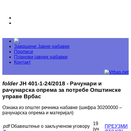
Завршене Јавне набавке
Прописи
Планови јавних набавки
Контакт
folder
ЈН 401-1-24/2018 - Рачунари и
рачунарска опрема за потребe Општинске
управе Врбас
Ознака из општег речника набавке (шифра 30200000 –
рачунарска опрема и материјал)
19
pdf
Обавештење о закљученом уговору
ПРЕУЗМИ
јун