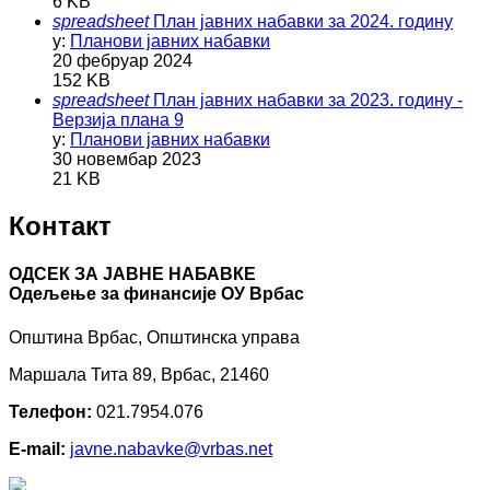
6 KB
spreadsheet
План јавних набавки за 2024. годину
у:
Планови јавних набавки
20 фебруар 2024
152 KB
spreadsheet
План јавних набавки за 2023. годину -
Верзија плана 9
у:
Планови јавних набавки
30 новембар 2023
21 KB
Контакт
ОДСЕК ЗА ЈАВНЕ НАБАВКЕ
Oдељење за финансије ОУ Врбас
Општина Врбас, Општинска управа
Маршала Тита 89, Врбас, 21460
Телефон:
021.7954.076
E-mail:
javne.nabavke@vrbas.net