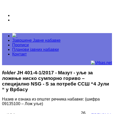
Завршене Јавне набавке
Прописи
Планови јавних набавки
Контакт
folder
ЈН 401-4-1/2017 - Мазут - уље за
ложење ниско сумпорно гориво –
специјално NSG - S за потребе ССШ “4 Јули
“ у Врбасу
Назив и ознака из општег речника набавке: (шифра
09135100 – Лож уље)
26