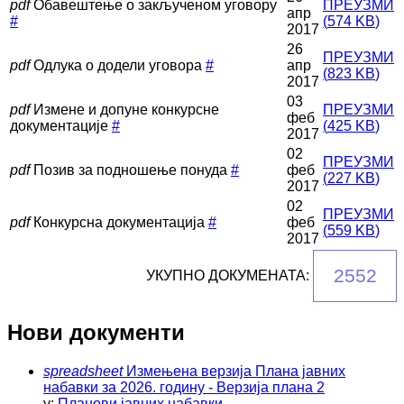
pdf
Обавештење о закљученом уговору
ПРЕУЗМИ
апр
#
(
574 KB
)
2017
26
ПРЕУЗМИ
pdf
Одлука о додели уговора
#
апр
(
823 KB
)
2017
03
pdf
Измене и допуне конкурсне
ПРЕУЗМИ
феб
документације
#
(
425 KB
)
2017
02
ПРЕУЗМИ
pdf
Позив за подношење понуда
#
феб
(
227 KB
)
2017
02
ПРЕУЗМИ
pdf
Конкурсна документација
#
феб
(
559 KB
)
2017
2552
УКУПНО ДОКУМЕНАТА:
Нови документи
spreadsheet
Измењена верзија Плана јавних
набавки за 2026. годину - Верзија плана 2
у:
Планови јавних набавки