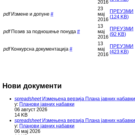
2016
23
ПРЕУЗМИ
pdf
Измене и допуне
#
мај
(
124 KB
)
2016
13
ПРЕУЗМИ
pdf
Позив за подношење понуда
#
мај
(
92 KB
)
2016
13
ПРЕУЗМИ
pdf
Конкурсна документација
#
мај
(
423 KB
)
2016
Нови документи
spreadsheet
Измењена верзија Плана јавних набавки з
у:
Планови јавних набавки
06 август 2026
14 KB
spreadsheet
Измењена верзија Плана јавних набавки 
у:
Планови јавних набавки
06 мај 2026