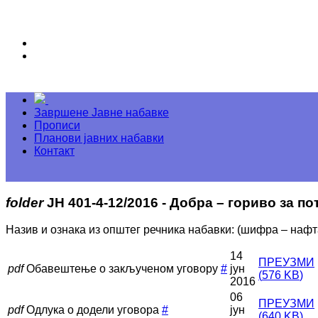
Завршене Јавне набавке
Прописи
Планови јавних набавки
Контакт
folder
ЈН 401-4-12/2016 - Добра – гориво за п
Назив и ознака из општег речника набавки: (шифра – нафт
14
ПРЕУЗМИ
pdf
Обавештење о закљученом уговору
#
јун
(
576 KB
)
2016
06
ПРЕУЗМИ
pdf
Одлука о додели уговора
#
јун
(
640 KB
)