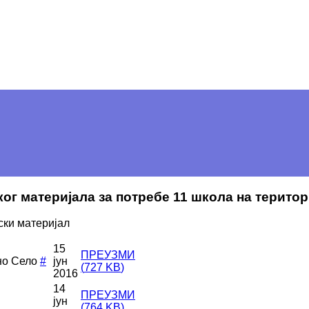
ског материјала за потребе 11 школа на терито
ски материјал
15
ПРЕУЗМИ
но Село
#
јун
(
727 KB
)
2016
14
ПРЕУЗМИ
јун
(
764 KB
)