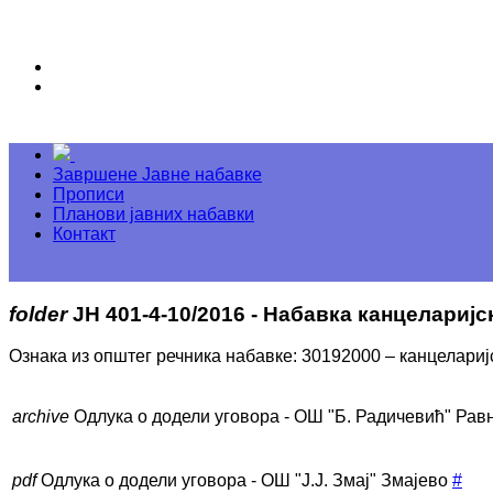
Завршене Јавне набавке
Прописи
Планови јавних набавки
Контакт
folder
ЈН 401-4-10/2016 - Набавка канцелариј
Ознака из општег речника набавке: 30192000 – канцелариј
archive
Одлука о додели уговора - ОШ "Б. Радичевић" Рав
pdf
Одлука о додели уговора - ОШ "Ј.Ј. Змај" Змајево
#