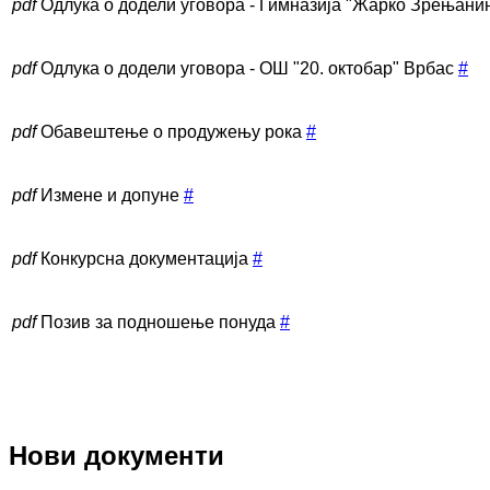
pdf
Одлука о додели уговора - Гимназија "Жарко Зрењани
pdf
Одлука о додели уговора - ОШ "20. октобар" Врбас
#
pdf
Обавештење о продужењу рока
#
pdf
Измене и допуне
#
pdf
Конкурсна документација
#
pdf
Позив за подношење понуда
#
Нови документи