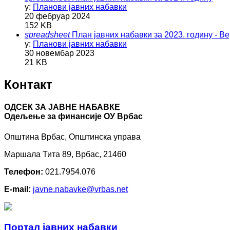
у:
Планови јавних набавки
20 фебруар 2024
152 KB
spreadsheet
План јавних набавки за 2023. годину - Ве
у:
Планови јавних набавки
30 новембар 2023
21 KB
Контакт
ОДСЕК ЗА ЈАВНЕ НАБАВКЕ
Oдељење за финансије ОУ Врбас
Општина Врбас, Општинска управа
Маршала Тита 89, Врбас, 21460
Телефон:
021.7954.076
E-mail:
javne.nabavke@vrbas.net
Портал јавних набавки