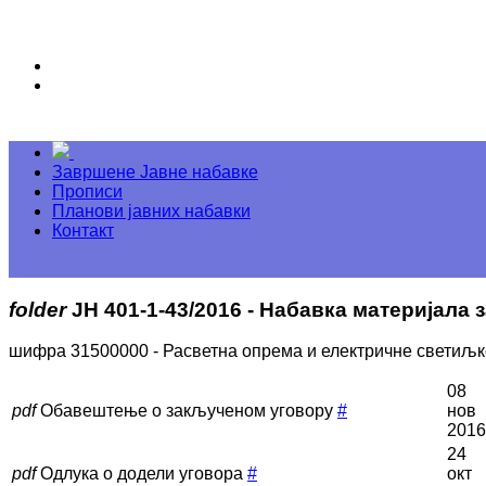
Завршене Јавне набавке
Прописи
Планови јавних набавки
Контакт
folder
ЈН 401-1-43/2016 - Набавка материјала
шифра 31500000 - Расветна опрема и електричне светиљк
08
pdf
Обавештење о закљученом уговору
#
нов
2016
24
pdf
Одлука о додели уговора
#
окт