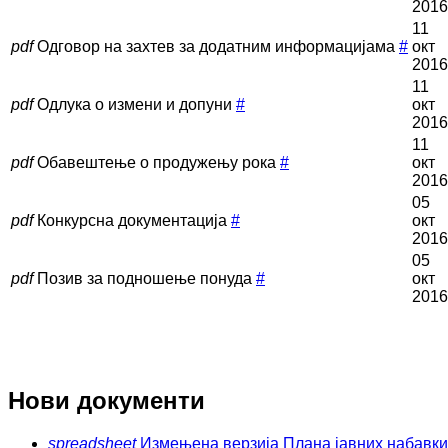
2016
11
pdf
Одговор на захтев за додатним информацијама
#
окт
2016
11
pdf
Одлука о измени и допуни
#
окт
2016
11
pdf
Обавештење о продужењу рока
#
окт
2016
05
pdf
Конкурсна документација
#
окт
2016
05
pdf
Позив за подношење понуда
#
окт
2016
Нови документи
spreadsheet
Измењена верзија Плана јавних набавки з