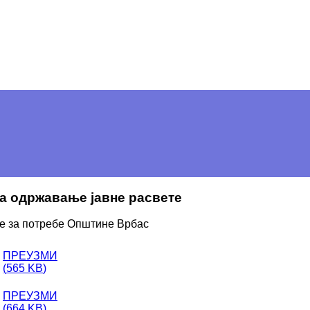
 за одржавање јавне расвете
е за потребе Општине Врбас
ПРЕУЗМИ
(
565 KB
)
ПРЕУЗМИ
(
664 KB
)