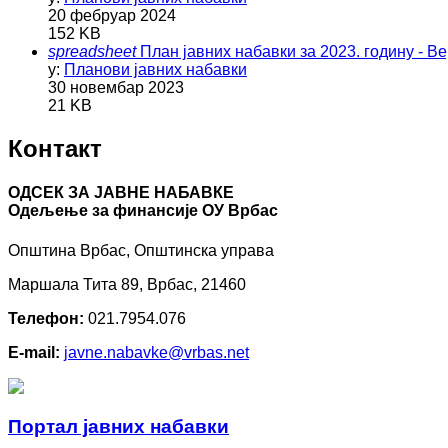
20 фебруар 2024
152 KB
spreadsheet
План јавних набавки за 2023. годину - Ве
у:
Планови јавних набавки
30 новембар 2023
21 KB
Контакт
ОДСЕК ЗА ЈАВНЕ НАБАВКЕ
Oдељење за финансије ОУ Врбас
Општина Врбас, Општинска управа
Маршала Тита 89, Врбас, 21460
Телефон:
021.7954.076
E-mail:
javne.nabavke@vrbas.net
Портал јавних набавки