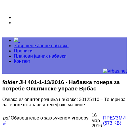
Завршене Јавне набавке
Прописи
Планови јавних набавки
Контакт
folder
ЈН 401-1-13/2016 - Набавка тонера за
потребе Општинске управе Врбас
Ознака из општег речника набавке: 30125110 – Тонери за
ласерске штапаче и телефакс машине
16
pdf
Обавештење о закљученом уговору
ПРЕУЗМИ
мар
#
(
573 KB
)
2016