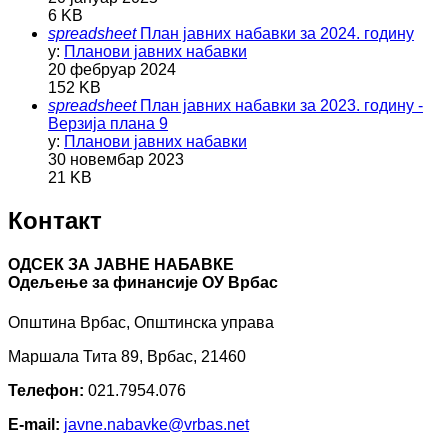
6 KB
spreadsheet
План јавних набавки за 2024. годину
у:
Планови јавних набавки
20 фебруар 2024
152 KB
spreadsheet
План јавних набавки за 2023. годину -
Верзија плана 9
у:
Планови јавних набавки
30 новембар 2023
21 KB
Контакт
ОДСЕК ЗА ЈАВНЕ НАБАВКЕ
Oдељење за финансије ОУ Врбас
Општина Врбас, Општинска управа
Маршала Тита 89, Врбас, 21460
Телефон:
021.7954.076
E-mail:
javne.nabavke@vrbas.net