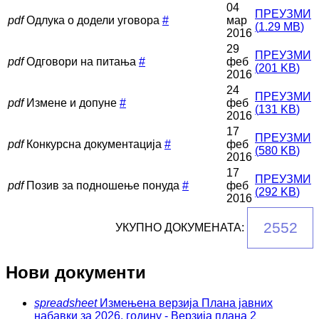
04
ПРЕУЗМИ
pdf
Одлука о додели уговора
#
мар
(
1.29 MB
)
2016
29
ПРЕУЗМИ
pdf
Одговори на питања
#
феб
(
201 KB
)
2016
24
ПРЕУЗМИ
pdf
Измене и допуне
#
феб
(
131 KB
)
2016
17
ПРЕУЗМИ
pdf
Конкурсна документација
#
феб
(
580 KB
)
2016
17
ПРЕУЗМИ
pdf
Позив за подношење понуда
#
феб
(
292 KB
)
2016
2552
УКУПНО ДОКУМЕНАТА:
Нови документи
spreadsheet
Измењена верзија Плана јавних
набавки за 2026. годину - Верзија плана 2