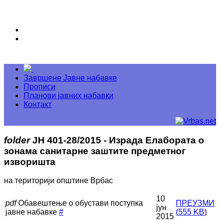
Завршене Јавне набавке
Прописи
Планови јавних набавки
Контакт
folder
ЈН 401-28/2015 - Израда Елабората о
зонама санитарне заштите предметног
изворишта
на територији општине Врбас
10
pdf
Обавештење о обустави поступка
ПРЕУЗМИ
јун
јавне набавке
#
(
555 KB
)
2015