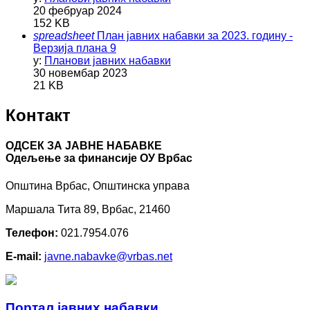
20 фебруар 2024
152 KB
spreadsheet
План јавних набавки за 2023. годину -
Верзија плана 9
у:
Планови јавних набавки
30 новембар 2023
21 KB
Контакт
ОДСЕК ЗА ЈАВНЕ НАБАВКЕ
Oдељење за финансије ОУ Врбас
Општина Врбас, Општинска управа
Маршала Тита 89, Врбас, 21460
Телефон:
021.7954.076
E-mail:
javne.nabavke@vrbas.net
Портал јавних набавки