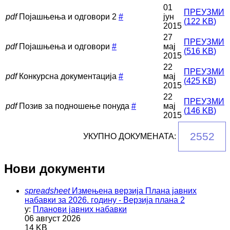
01
ПРЕУЗМИ
pdf
Појашњења и одговори 2
#
јун
(
122 KB
)
2015
27
ПРЕУЗМИ
pdf
Појашњења и одговори
#
мај
(
516 KB
)
2015
22
ПРЕУЗМИ
pdf
Конкурсна документација
#
мај
(
425 KB
)
2015
22
ПРЕУЗМИ
pdf
Позив за подношење понуда
#
мај
(
146 KB
)
2015
2552
УКУПНО ДОКУМЕНАТА:
Нови документи
spreadsheet
Измењена верзија Плана јавних
набавки за 2026. годину - Верзија плана 2
у:
Планови јавних набавки
06 август 2026
14 KB